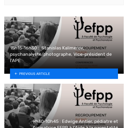
15h15-16h30 : ‍ Stanislas Kalimerov,
psychanalyste/photographe, Vice-président de
l’APE
PREVIOUS ARTICLE
9h30-10h45 : Edwige Antier, pédiatre et
formatrice EFPP à l’Aide à la parentalité