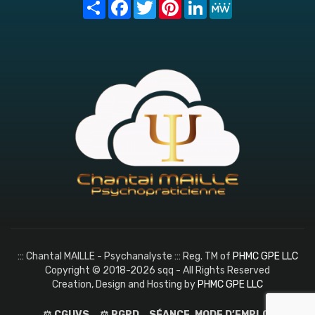
Share
Facebook
Twitter
Pinterest
LinkedIn
MeWe
::: Chantal MAILLE - Psychanalyste ::: Reg. TM of
PHMC GPE LLC
Copyright © 2018-2026 sqq - All Rights Reserved
Creation, Design and Hosting by
PHMC GPE LLC
⚖️ CGUVS
⚖️ RGPD
SÉANCE, MODE D’EMPLOI