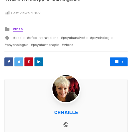
Post Views:
1 859
Posted in
VIDEO
Tagged with
ecole
efpp
praticiens
psychanalyste
psychologie
psychologue
psychotherapie
video
0
CHMAILLE
Website