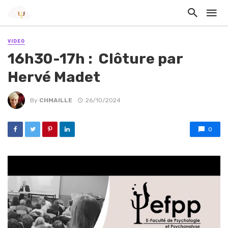
VIDEO
16h30-17h : ️ Clôture par
Hervé Madet
By
CHMAILLE
26/10/2024
0