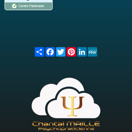
Share
Facebook
Twitter
Pinterest
LinkedIn
MeWe