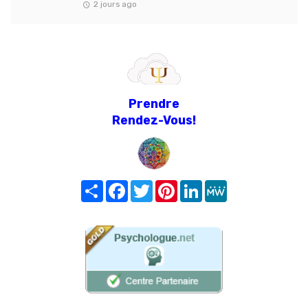
2 jours ago
Prendre
Rendez-Vous!
Share
Facebook
Twitter
Pinterest
LinkedIn
MeWe