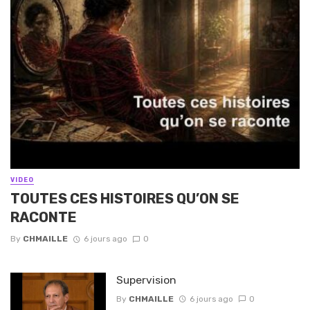
VIDEO
TOUTES CES HISTOIRES QU’ON SE
RACONTE
By
CHMAILLE
6 jours ago
0
Supervision
By
CHMAILLE
6 jours ago
0