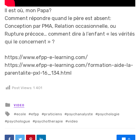
Il est où, mon Papa?
Comment répondre quand le père est absent:
Conception par PMA, Relation occasionnelle, ou
Rupture précoce… comment dire à l’enfant « les vérités
qui le concernent » ?
https://www.efpp-e-learning.com/
https://www.efpp-e-learning.com/formation-aide-la-
parentalite-pxl-16_134.html
Post Views:
1 401
Posted in
VIDEO
Tagged with
ecole
efpp
praticiens
psychanalyste
psychologie
psychologue
psychotherapie
video
0