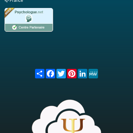
📪 France
Share
Facebook
Twitter
Pinterest
LinkedIn
MeWe