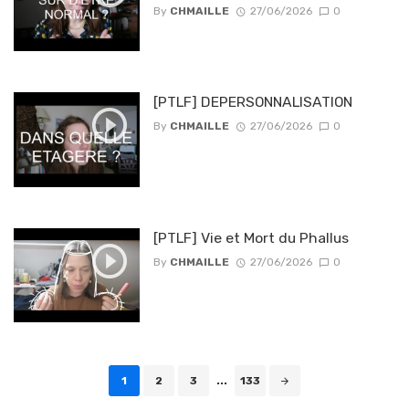
By
CHMAILLE
27/06/2026
0
[PTLF] DEPERSONNALISATION
By
CHMAILLE
27/06/2026
0
[PTLF] Vie et Mort du Phallus
By
CHMAILLE
27/06/2026
0
Posts navigation
1
2
3
...
133