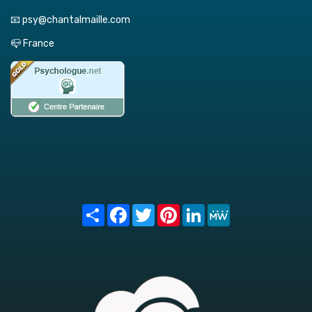
📧 psy@chantalmaille.com
📪 France
Share
Facebook
Twitter
Pinterest
LinkedIn
MeWe