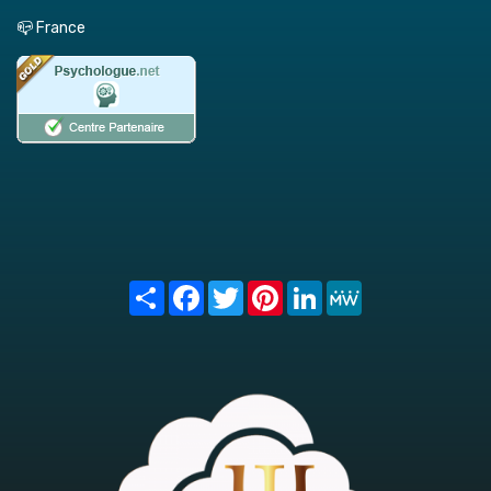
📪 France
Share
Facebook
Twitter
Pinterest
LinkedIn
MeWe