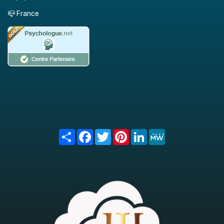
📪 France
Share
Facebook
Twitter
Pinterest
LinkedIn
MeWe