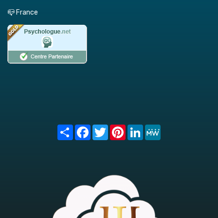
📪 France
Share
Facebook
Twitter
Pinterest
LinkedIn
MeWe