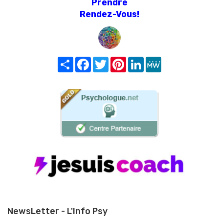
Prendre
Rendez-Vous!
Share
Facebook
Twitter
Pinterest
LinkedIn
MeWe
NewsLetter - L'Info Psy