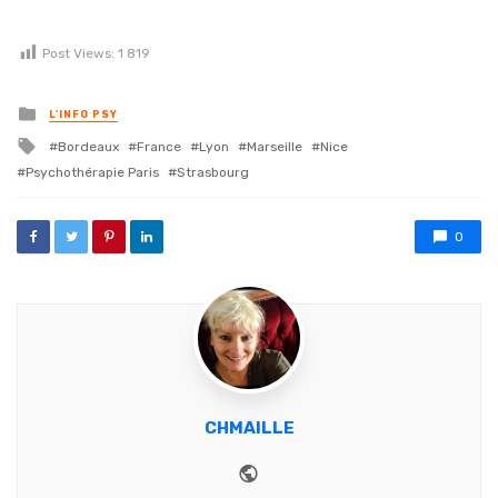
Post Views:
1 819
Posted in
L'INFO PSY
Tagged with
Bordeaux
France
Lyon
Marseille
Nice
Psychothérapie Paris
Strasbourg
0
CHMAILLE
Website