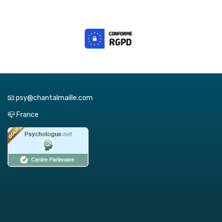
📧 psy@chantalmaille.com
📪 France