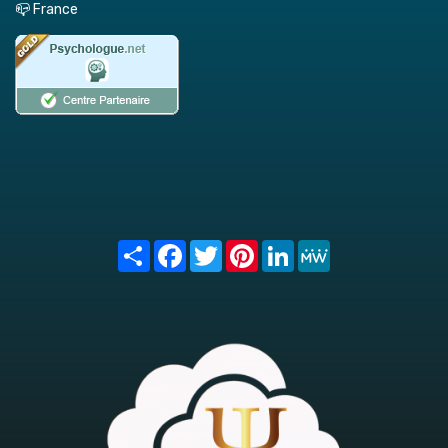
📪 France
Share
Facebook
Twitter
Pinterest
LinkedIn
MeWe