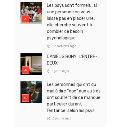
Les psys sont formels : si
une personne ne vous
laisse pas en placer une,
elle cherche souvent à
combler ce besoin
psychologique
19 heures ago
DANIEL SIBONY : L’ENTRE-
DEUX
1 jour ago
Les personnes qui ont du
mal à dire “non” aux autres
ont souffert de ce manque
particulier durant
l’enfance, selon les psys
3 jours ago