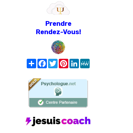
Prendre
Rendez-Vous!
Share
Facebook
Twitter
Pinterest
LinkedIn
MeWe