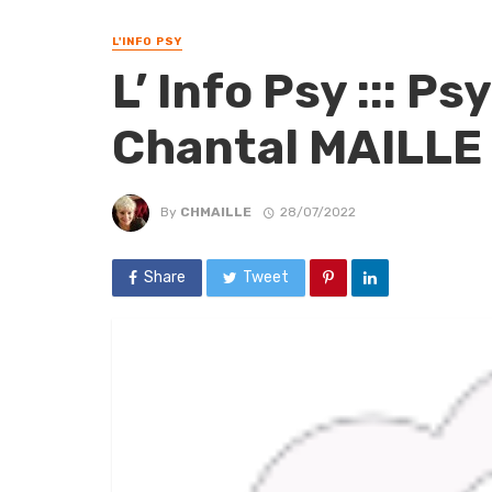
L'INFO PSY
L’ Info Psy ::: P
Chantal MAILLE 
By
CHMAILLE
28/07/2022
Share
Tweet