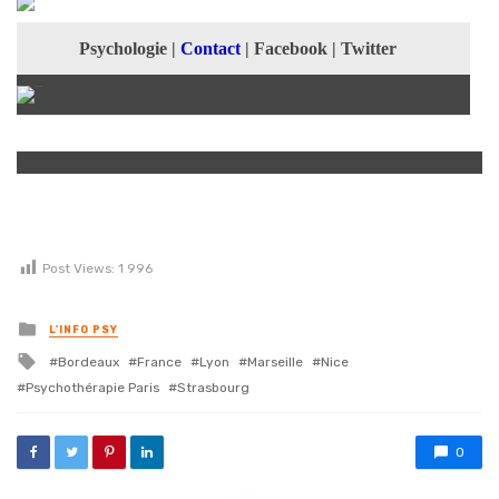
Psychologie
|
Contact
|
Facebook
|
Twitter
Post Views:
1 996
Posted in
L'INFO PSY
Tagged with
Bordeaux
France
Lyon
Marseille
Nice
Psychothérapie Paris
Strasbourg
0