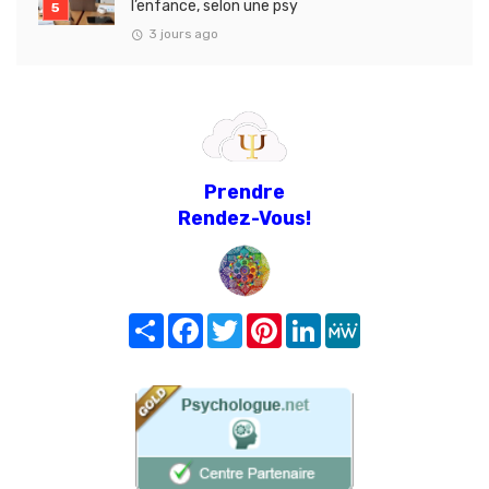
l’enfance, selon une psy
3 jours ago
Prendre
Rendez-Vous!
Share
Facebook
Twitter
Pinterest
LinkedIn
MeWe