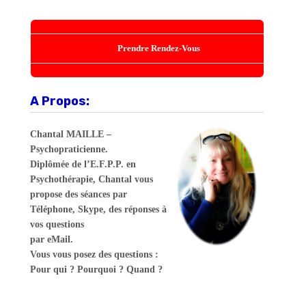
Prendre Rendez-Vous
A Propos:
Chantal MAILLE –
Psychopraticienne.
Diplômée de l’E.F.P.P. en
Psychothérapie, Chantal vous
propose des séances par
Téléphone, Skype, des réponses à
vos questions
par eMail.
Vous vous posez des questions :
Pour qui ? Pourquoi ? Quand ?