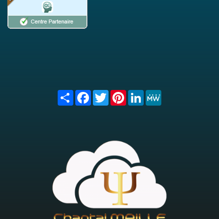
Share
Facebook
Twitter
Pinterest
LinkedIn
MeWe