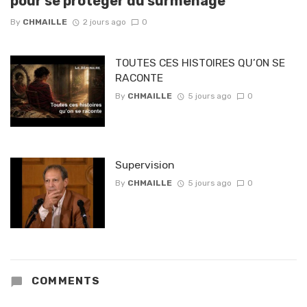
pour se protéger du surmenage
By
CHMAILLE
2 jours ago
0
TOUTES CES HISTOIRES QU’ON SE
RACONTE
By
CHMAILLE
5 jours ago
0
Supervision
By
CHMAILLE
5 jours ago
0
COMMENTS