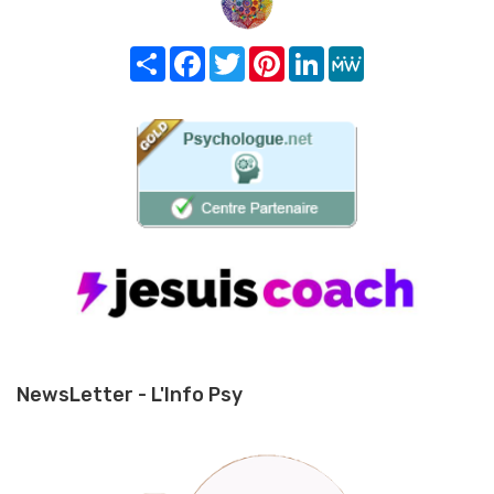
Share
Facebook
Twitter
Pinterest
LinkedIn
MeWe
NewsLetter - L'Info Psy