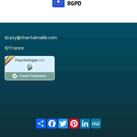
📧 psy@chantalmaille.com
📪 France
Share
Facebook
Twitter
Pinterest
LinkedIn
MeWe