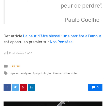
peur de perdre”.
-Paulo Coelho-
Cet article
La peur d’être blessé : une barrière à l’amour
est apparu en premier sur
Nos Pensées
.
Post Views:
1 636
Posted in
LES 3P
Tagged with
psychanalyse
psychologie
soins
therapie
0