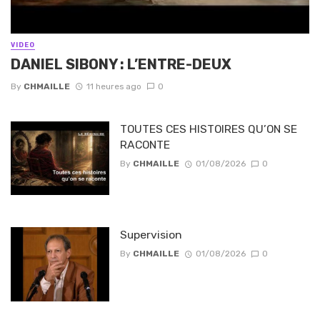
VIDEO
DANIEL SIBONY : L’ENTRE-DEUX
By
CHMAILLE
11 heures ago
0
TOUTES CES HISTOIRES QU’ON SE
RACONTE
By
CHMAILLE
01/08/2026
0
Supervision
By
CHMAILLE
01/08/2026
0