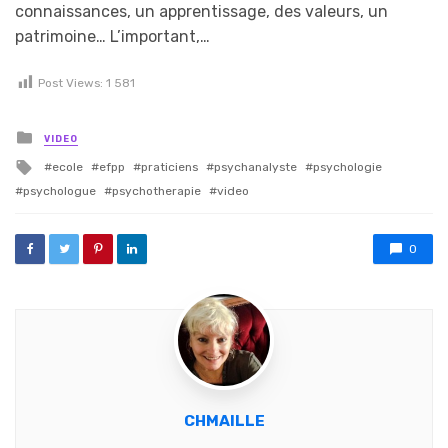
connaissances, un apprentissage, des valeurs, un
patrimoine… L’important,…
Post Views:
1 581
Posted in
VIDEO
Tagged with
ecole
efpp
praticiens
psychanalyste
psychologie
psychologue
psychotherapie
video
0
CHMAILLE