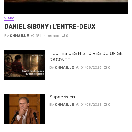
VIDEO
DANIEL SIBONY : L’ENTRE-DEUX
By
CHMAILLE
15 heures ago
0
TOUTES CES HISTOIRES QU’ON SE
RACONTE
By
CHMAILLE
01/08/2026
0
Supervision
By
CHMAILLE
01/08/2026
0