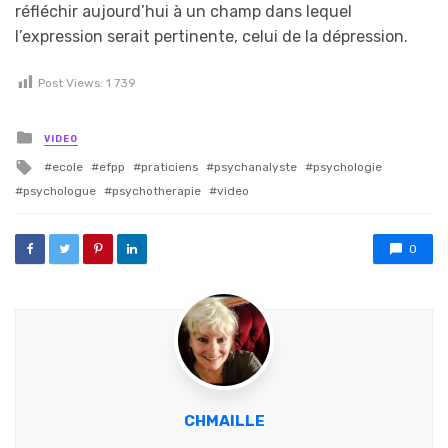
réfléchir aujourd’hui à un champ dans lequel
l’expression serait pertinente, celui de la dépression.
Post Views:
1 739
Posted in
VIDEO
Tagged with
ecole
efpp
praticiens
psychanalyste
psychologie
psychologue
psychotherapie
video
0
CHMAILLE