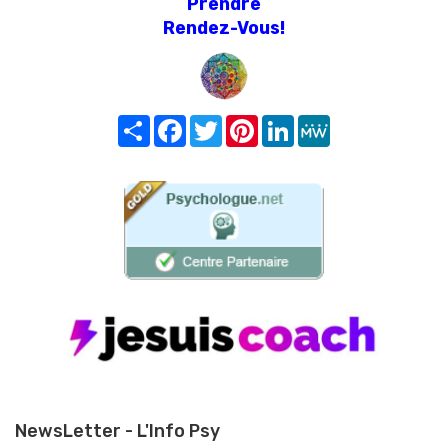
Prendre
Rendez-Vous!
Share
Facebook
Twitter
Pinterest
LinkedIn
MeWe
NewsLetter - L'Info Psy