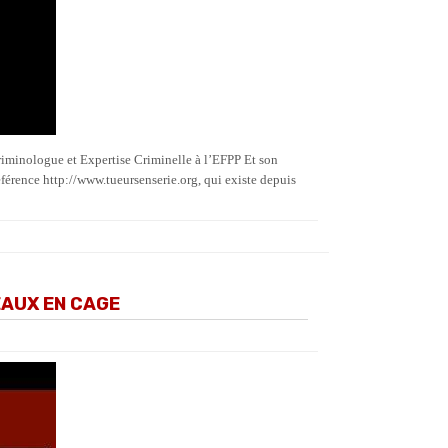
minologue et Expertise Criminelle à l’EFPP Et son
éférence http://www.tueursenserie.org, qui existe depuis
EAUX EN CAGE