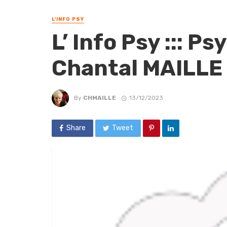
L'INFO PSY
L’ Info Psy ::: P
Chantal MAILLE 
By
CHMAILLE
13/12/2023
Share
Tweet