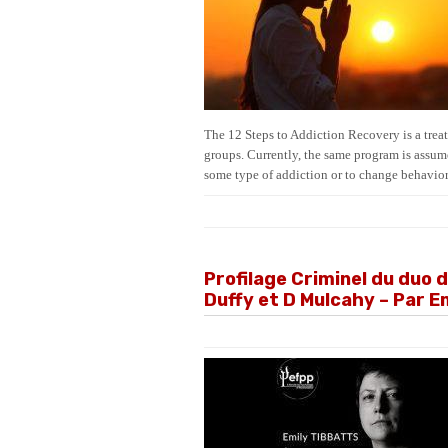
The 12 Steps to Addiction Recovery is a tre
groups. Currently, the same program is assume
some type of addiction or to change behavio
Profilage Criminel du duo 
Duffy et D Mulcahy – Par E