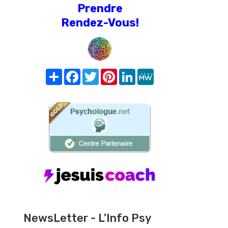
Prendre
Rendez-Vous!
Share
Facebook
Twitter
Pinterest
LinkedIn
MeWe
NewsLetter - L'Info Psy