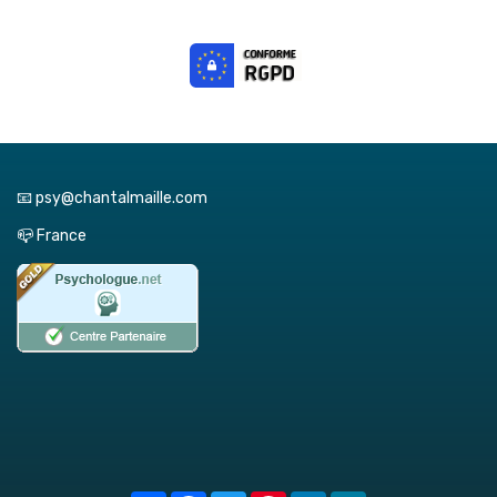
📧 psy@chantalmaille.com
📪 France