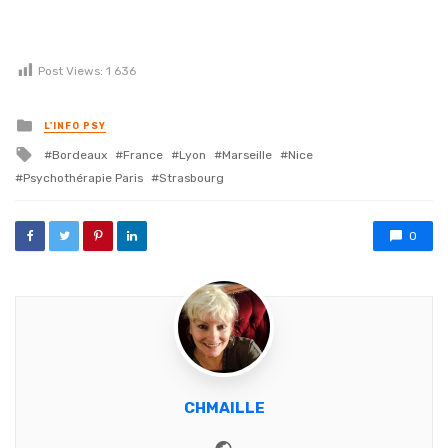
Post Views:
1 636
Posted in
L'INFO PSY
Tagged with
Bordeaux
France
Lyon
Marseille
Nice
Psychothérapie Paris
Strasbourg
0
CHMAILLE
Website