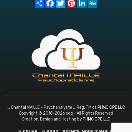
Share
Facebook
Twitter
Pinterest
LinkedIn
MeWe
::: Chantal MAILLE - Psychanalyste ::: Reg. TM of
PHMC GPE LLC
Copyright © 2018-2026 sqq - All Rights Reserved
Creation, Design and Hosting by
PHMC GPE LLC
⚖️ CGUVS
⚖️ RGPD
SÉANCE, MODE D’EMPLOI