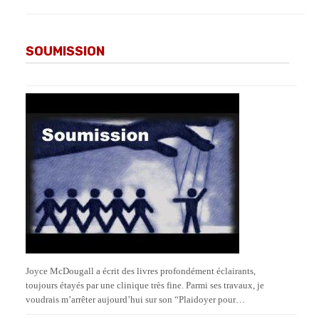
SOUMISSION
Joyce McDougall a écrit des livres profondément éclairants,
toujours étayés par une clinique très fine. Parmi ses travaux, je
voudrais m’arrêter aujourd’hui sur son “Plaidoyer pour…