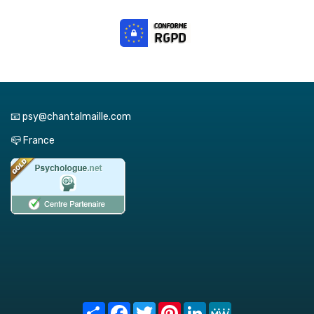
📧 psy@chantalmaille.com
📪 France
Share
Facebook
Twitter
Pinterest
LinkedIn
MeWe