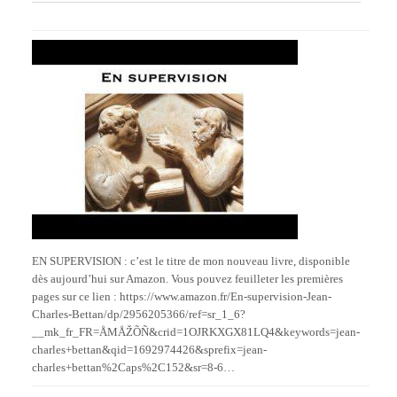
EN SUPERVISION : c’est le titre de mon nouveau livre, disponible
dès aujourd’hui sur Amazon. Vous pouvez feuilleter les premières
pages sur ce lien : https://www.amazon.fr/En-supervision-Jean-
Charles-Bettan/dp/2956205366/ref=sr_1_6?
__mk_fr_FR=ÅMÅŽÕÑ&crid=1OJRKXGX81LQ4&keywords=jean-
charles+bettan&qid=1692974426&sprefix=jean-
charles+bettan%2Caps%2C152&sr=8-6…