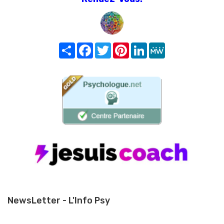
Share
Facebook
Twitter
Pinterest
LinkedIn
MeWe
NewsLetter - L'Info Psy