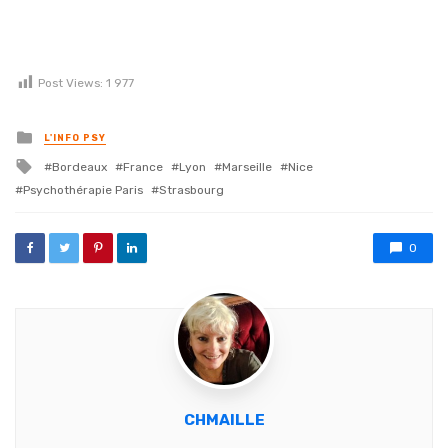
Post Views:
1 977
Posted in
L'INFO PSY
Tagged with
Bordeaux
France
Lyon
Marseille
Nice
Psychothérapie Paris
Strasbourg
0
CHMAILLE