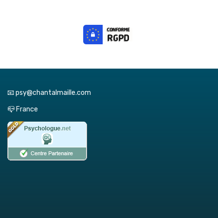
📧 psy@chantalmaille.com
📪 France