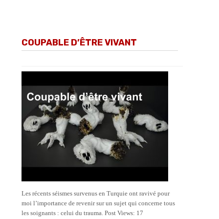
COUPABLE D’ÊTRE VIVANT
Les récents séismes survenus en Turquie ont ravivé pour
moi l’importance de revenir sur un sujet qui concerne tous
les soignants : celui du trauma. Post Views: 17