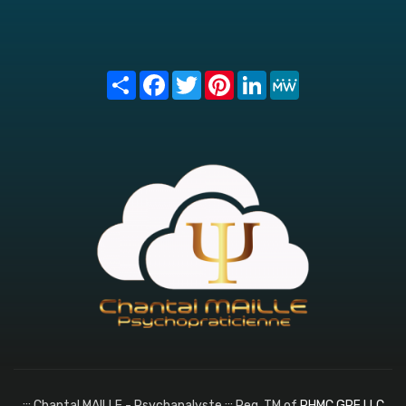
Share
Facebook
Twitter
Pinterest
LinkedIn
MeWe
::: Chantal MAILLE - Psychanalyste ::: Reg. TM of
PHMC GPE LLC