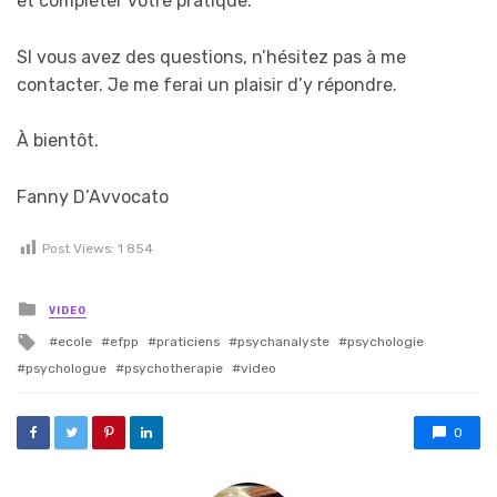
et compléter votre pratique.
SI vous avez des questions, n’hésitez pas à me
contacter. Je me ferai un plaisir d’y répondre.
À bientôt.
Fanny D’Avvocato
Post Views:
1 854
Posted in
VIDEO
Tagged with
ecole
efpp
praticiens
psychanalyste
psychologie
psychologue
psychotherapie
video
0