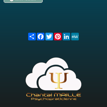
Share
Facebook
Twitter
Pinterest
LinkedIn
MeWe