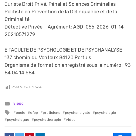
Juriste Droit Privé, Pénal et Sciences Criminelles
Politiste en Prévention de la Délinquance et de la
Criminalité
Détective Privée – Agrément: AGD-056-2026-01-14-
20210571279
E FACULTE DE PSYCHOLOGIE ET DE PSYCHANALYSE
137 chemin du Ventoux 84120 Pertuis
Organisme de formation enregistré sous le numéro : 93
84 04 14 684
Post Views:
1 564
Posted in
VIDEO
Tagged with
ecole
efpp
praticiens
psychanalyste
psychologie
psychologue
psychotherapie
video