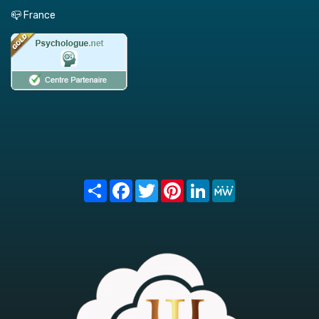
📪 France
Share
Facebook
Twitter
Pinterest
LinkedIn
MeWe