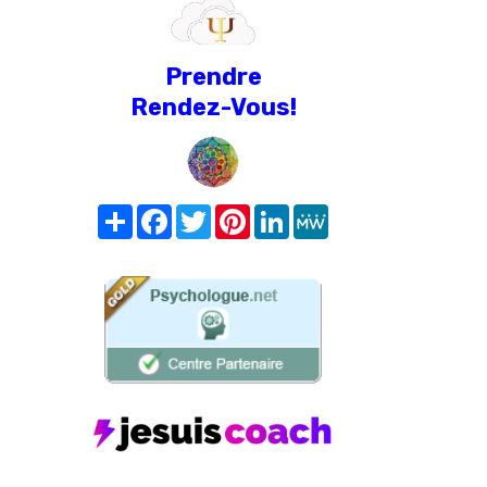
Prendre
Rendez-Vous!
Share
Facebook
Twitter
Pinterest
LinkedIn
MeWe