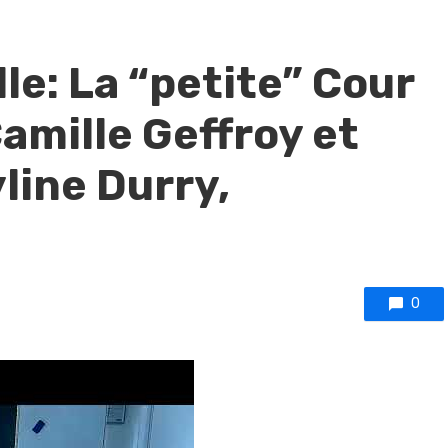
le: La “petite” Cour
amille Geffroy et
line Durry,
0