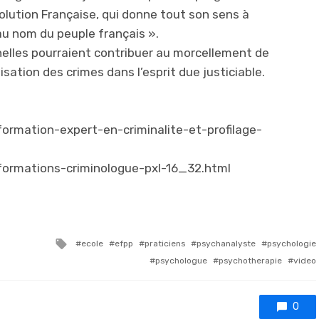
volution Française, qui donne tout son sens à
 au nom du peuple français ».
inelles pourraient contribuer au morcellement de
isation des crimes dans l’esprit due justiciable.
ormation-expert-en-criminalite-et-profilage-
formations-criminologue-pxl-16_32.html
Tagged with
ecole
efpp
praticiens
psychanalyste
psychologie
psychologue
psychotherapie
video
0