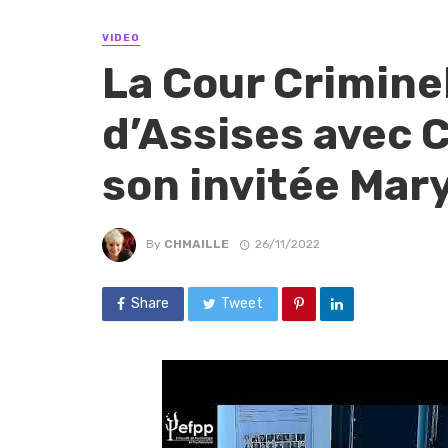
VIDEO
La Cour Criminel
d’Assises avec C
son invitée Mary
By
CHMAILLE
26/11/2022
Share
Tweet