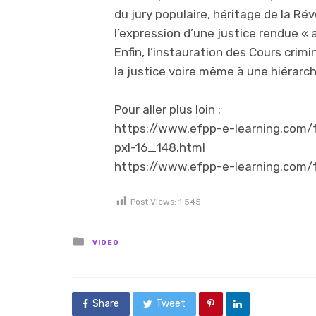
du jury populaire, héritage de la Ré
l’expression d’une justice rendue «
Enfin, l’instauration des Cours crim
la justice voire même à une hiérarch
Pour aller plus loin :
https://www.efpp-e-learning.com/f
pxl-16_148.html
https://www.efpp-e-learning.com/
Post Views:
1 545
Posted in
VIDEO
Share
Tweet