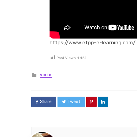
https://www.efpp-e-learning.com/
Post Views:
1 451
Posted in
VIDEO
Share
Tweet