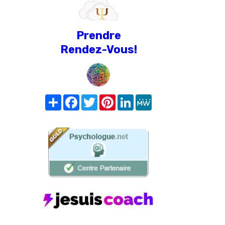
Prendre
Rendez-Vous!
Share
Facebook
Twitter
Pinterest
LinkedIn
MeWe