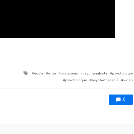
Tagged with
ecole
efpp
praticiens
psychanalyste
psychologie
psychologue
psychotherapie
video
0