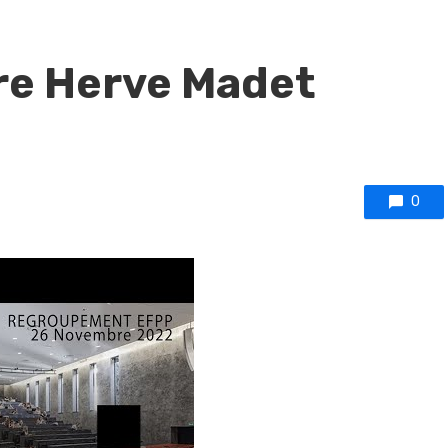
re Herve Madet
0