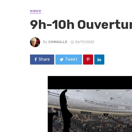
VIDEO
9h-10h Ouvertu
By
CHMAILLE
26/11/2022
Share
Tweet