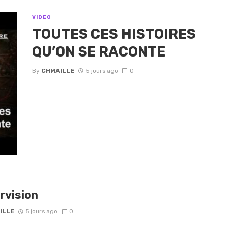
VIDEO
TOUTES CES HISTOIRES
QU’ON SE RACONTE
By
CHMAILLE
5 jours ago
0
rvision
ILLE
5 jours ago
0