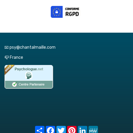
📧 psy@chantalmaille.com
📪 France
Share
Facebook
Twitter
Pinterest
LinkedIn
MeWe