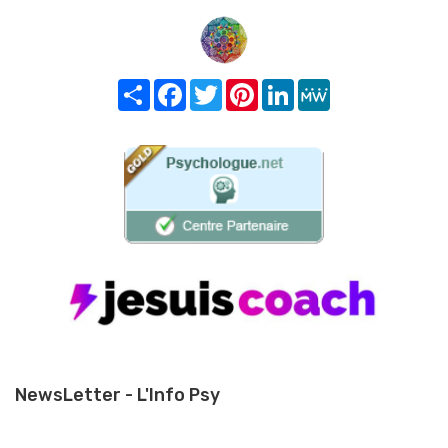
Share
Facebook
Twitter
Pinterest
LinkedIn
MeWe
NewsLetter - L'Info Psy