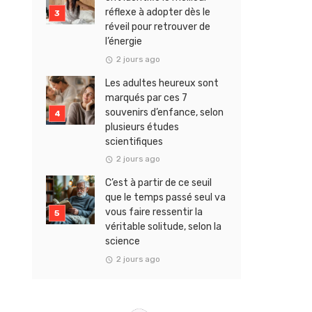
réflexe à adopter dès le
réveil pour retrouver de
l’énergie
2 jours ago
Les adultes heureux sont
marqués par ces 7
souvenirs d’enfance, selon
plusieurs études
scientifiques
2 jours ago
C’est à partir de ce seuil
que le temps passé seul va
vous faire ressentir la
véritable solitude, selon la
science
2 jours ago