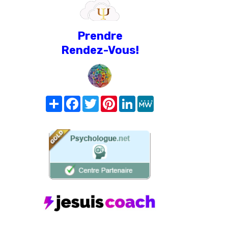
Prendre
Rendez-Vous!
Share
Facebook
Twitter
Pinterest
LinkedIn
MeWe