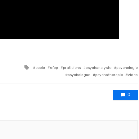
Tagged with
ecole
efpp
praticiens
psychanalyste
psychologie
psychologue
psychotherapie
video
0