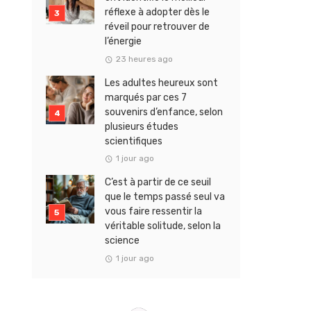
réflexe à adopter dès le
réveil pour retrouver de
l’énergie
23 heures ago
Les adultes heureux sont
marqués par ces 7
souvenirs d’enfance, selon
plusieurs études
scientifiques
1 jour ago
C’est à partir de ce seuil
que le temps passé seul va
vous faire ressentir la
véritable solitude, selon la
science
1 jour ago