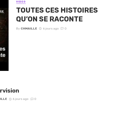
VIDEO
TOUTES CES HISTOIRES
QU’ON SE RACONTE
By
CHMAILLE
6 jours ago
0
rvision
ILLE
6 jours ago
0