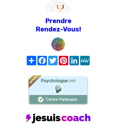
Prendre
Rendez-Vous!
Share
Facebook
Twitter
Pinterest
LinkedIn
MeWe