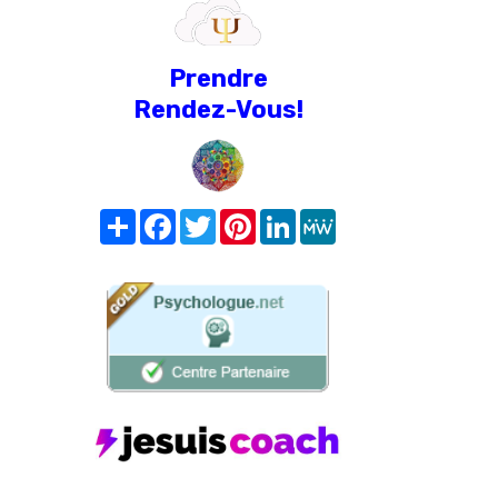
Prendre
Rendez-Vous!
Share
Facebook
Twitter
Pinterest
LinkedIn
MeWe