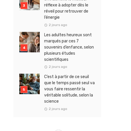
réflexe à adopter dès le
réveil pour retrouver de
l’énergie
2 jours ago
Les adultes heureux sont
marqués par ces 7
souvenirs d’enfance, selon
plusieurs études
scientifiques
2 jours ago
C’est à partir de ce seuil
que le temps passé seul va
vous faire ressentir la
véritable solitude, selon la
science
2 jours ago