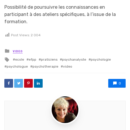
Possibilité de poursuivre les connaissances en
participant à des ateliers spécifiques, à l’issue de la
formation.
Post Views:
2 004
Posted in
VIDEO
Tagged with
ecole
efpp
praticiens
psychanalyste
psychologie
psychologue
psychotherapie
video
0