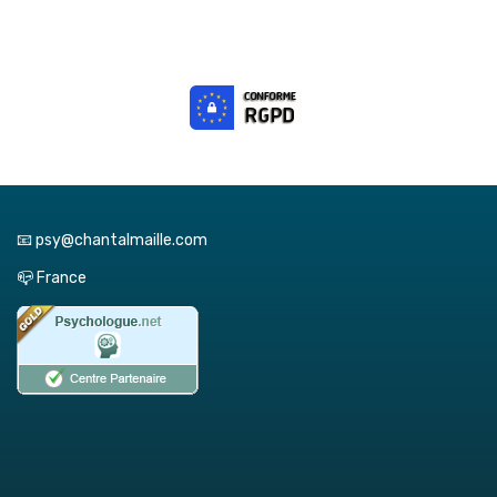
📧 psy@chantalmaille.com
📪 France