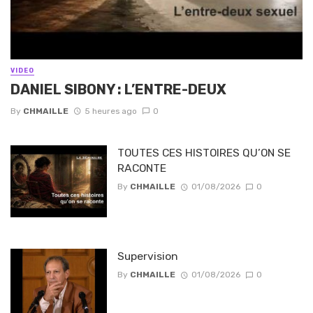
VIDEO
DANIEL SIBONY : L’ENTRE-DEUX
By
CHMAILLE
5 heures ago
0
TOUTES CES HISTOIRES QU’ON SE
RACONTE
By
CHMAILLE
01/08/2026
0
Supervision
By
CHMAILLE
01/08/2026
0