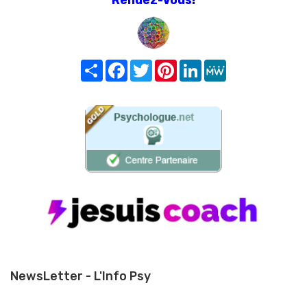
Share
Facebook
Twitter
Pinterest
LinkedIn
MeWe
NewsLetter - L'Info Psy