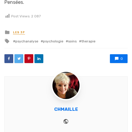
Pensées.
Post Views:
2 087
Posted in
LES 3P
Tagged with
psychanalyse
psychologie
soins
therapie
0
CHMAILLE
Website