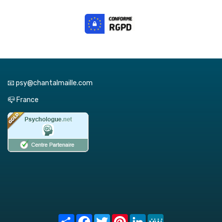
📧 psy@chantalmaille.com
📪 France
Share
Facebook
Twitter
Pinterest
LinkedIn
MeWe