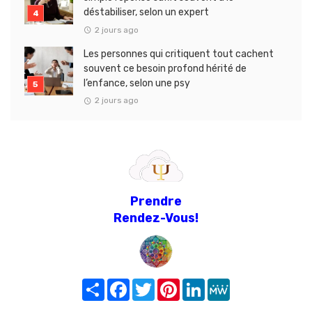
déstabiliser, selon un expert
2 jours ago
Les personnes qui critiquent tout cachent
souvent ce besoin profond hérité de
l’enfance, selon une psy
2 jours ago
Prendre
Rendez-Vous!
Share
Facebook
Twitter
Pinterest
LinkedIn
MeWe