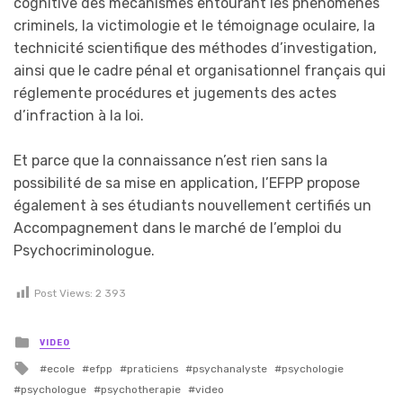
cognitive des mécanismes entourant les phénomènes
criminels, la victimologie et le témoignage oculaire, la
technicité scientifique des méthodes d’investigation,
ainsi que le cadre pénal et organisationnel français qui
réglemente procédures et jugements des actes
d’infraction à la loi.
Et parce que la connaissance n’est rien sans la
possibilité de sa mise en application, l’EFPP propose
également à ses étudiants nouvellement certifiés un
Accompagnement dans le marché de l’emploi du
Psychocriminologue.
Post Views:
2 393
Posted in
VIDEO
Tagged with
ecole
efpp
praticiens
psychanalyste
psychologie
psychologue
psychotherapie
video