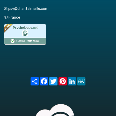
📧 psy@chantalmaille.com
📪 France
Share
Facebook
Twitter
Pinterest
LinkedIn
MeWe