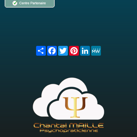
Share
Facebook
Twitter
Pinterest
LinkedIn
MeWe