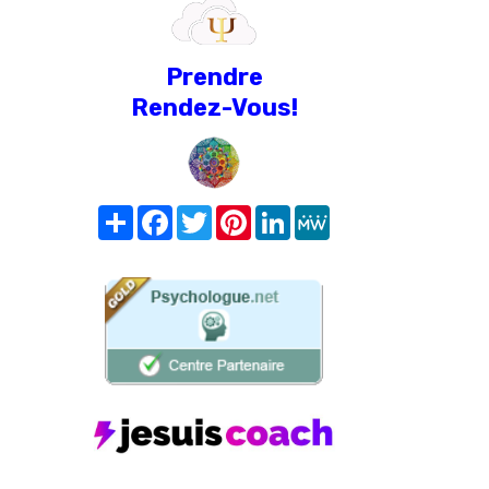
Prendre
Rendez-Vous!
Share
Facebook
Twitter
Pinterest
LinkedIn
MeWe