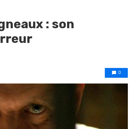
gneaux : son
rreur
0