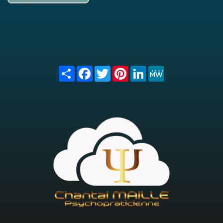
Share
Facebook
Twitter
Pinterest
LinkedIn
MeWe