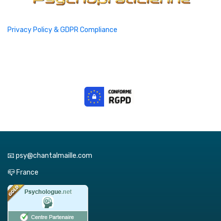
Privacy Policy & GDPR Compliance
📧 psy@chantalmaille.com
📪 France