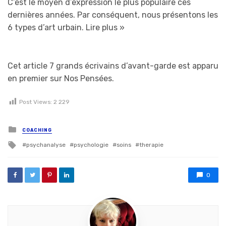
C’est le moyen d’expression le plus populaire ces
dernières années. Par conséquent, nous présentons les
6 types d’art urbain.
Lire plus »
Cet article 7 grands écrivains d’avant-garde est apparu
en premier sur Nos Pensées.
Post Views:
2 229
Posted in
COACHING
Tagged with
psychanalyse
psychologie
soins
therapie
0