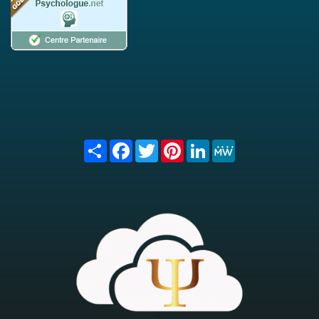
Share
Facebook
Twitter
Pinterest
LinkedIn
MeWe