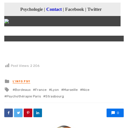
Psychologie
|
Contact
|
Facebook
|
Twitter
Post Views:
2 206
Posted in
L'INFO PSY
Tagged with
Bordeaux
France
Lyon
Marseille
Nice
Psychothérapie Paris
Strasbourg
0