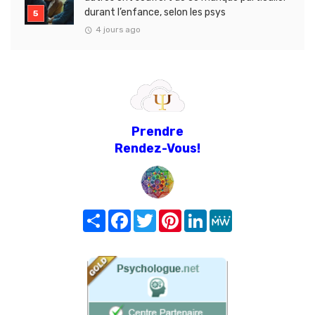
durant l’enfance, selon les psys
4 jours ago
Prendre
Rendez-Vous!
Share
Facebook
Twitter
Pinterest
LinkedIn
MeWe