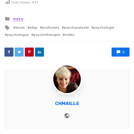
Post Views:
937
Posted in
VIDEO
Tagged with
ecole
efpp
praticiens
psychanalyste
psychologie
psychologue
psychotherapie
video
0
CHMAILLE
Website