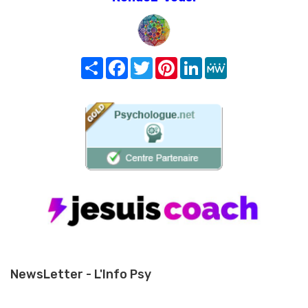
Share
Facebook
Twitter
Pinterest
LinkedIn
MeWe
NewsLetter - L'Info Psy