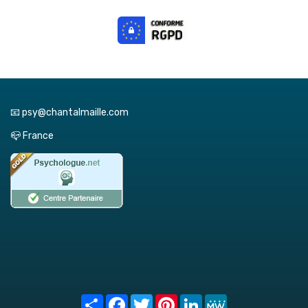
📧 psy@chantalmaille.com
📪 France
Share
Facebook
Twitter
Pinterest
LinkedIn
MeWe