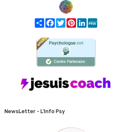
Share
Facebook
Twitter
Pinterest
LinkedIn
MeWe
NewsLetter - L'Info Psy