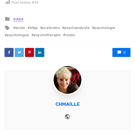
Post Views:
876
Posted in
VIDEO
Tagged with
ecole
efpp
praticiens
psychanalyste
psychologie
psychologue
psychotherapie
video
0
CHMAILLE
Website