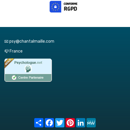
📧 psy@chantalmaille.com
📪 France
Share
Facebook
Twitter
Pinterest
LinkedIn
MeWe