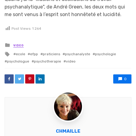
psychanalytique", de André Green, les deux mots qui
me sont venus à l’esprit sont honnêteté et lucidité.
Post Views:
1 264
Posted in
VIDEO
Tagged with
ecole
efpp
praticiens
psychanalyste
psychologie
psychologue
psychotherapie
video
0
CHMAILLE