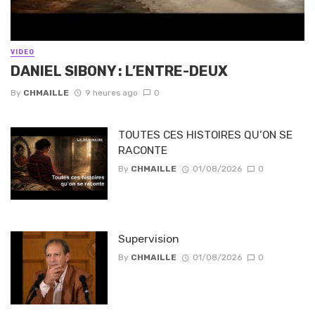
VIDEO
DANIEL SIBONY : L’ENTRE-DEUX
By
CHMAILLE
9 heures ago
0
TOUTES CES HISTOIRES QU’ON SE
RACONTE
By
CHMAILLE
01/08/2026
0
Supervision
By
CHMAILLE
01/08/2026
0