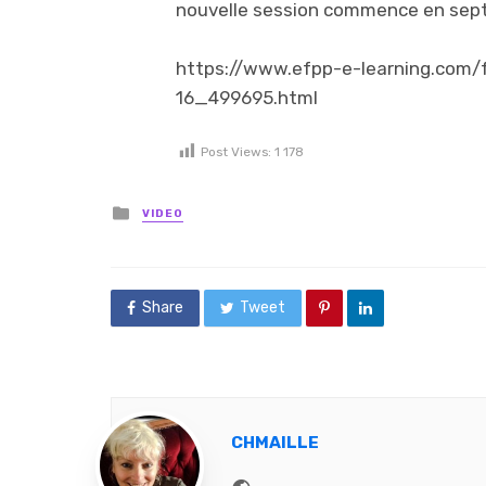
nouvelle session commence en sept
https://www.efpp-e-learning.com/f
16_499695.html
Post Views:
1 178
Posted in
VIDEO
Share
Tweet
CHMAILLE
Website