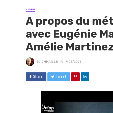
VIDEO
A propos du mét
avec Eugénie M
Amélie Martine
By
CHMAILLE
17/05/2025
Share
Tweet