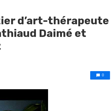
ier d’art-thérapeute
athiaud Daimé et
z
0