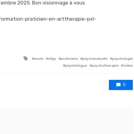
embre 2025. Bon visionnage à vous
ormation-praticien-en-arttherapie-pxl-
Tagged with
ecole
efpp
praticiens
psychanalyste
psychologie
psychologue
psychotherapie
video
0