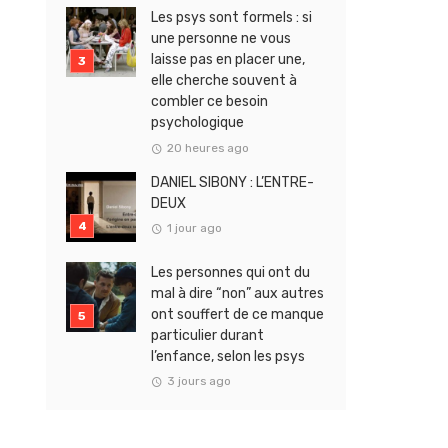
Les psys sont formels : si
une personne ne vous
laisse pas en placer une,
elle cherche souvent à
combler ce besoin
psychologique
20 heures ago
DANIEL SIBONY : L’ENTRE-
DEUX
1 jour ago
Les personnes qui ont du
mal à dire “non” aux autres
ont souffert de ce manque
particulier durant
l’enfance, selon les psys
3 jours ago