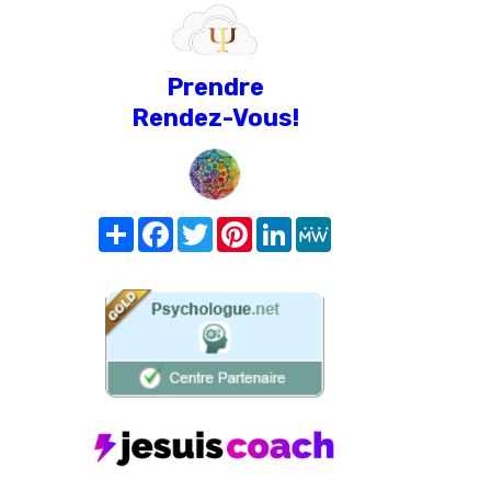
Prendre
Rendez-Vous!
Share
Facebook
Twitter
Pinterest
LinkedIn
MeWe