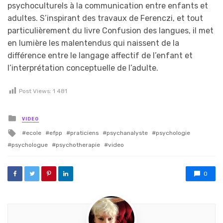
psychoculturels à la communication entre enfants et
adultes. S’inspirant des travaux de Ferenczi, et tout
particulièrement du livre Confusion des langues, il met
en lumière les malentendus qui naissent de la
différence entre le langage affectif de l’enfant et
l’interprétation conceptuelle de l’adulte.
Post Views:
1 481
Posted in
VIDEO
Tagged with
ecole
efpp
praticiens
psychanalyste
psychologie
psychologue
psychotherapie
video
0