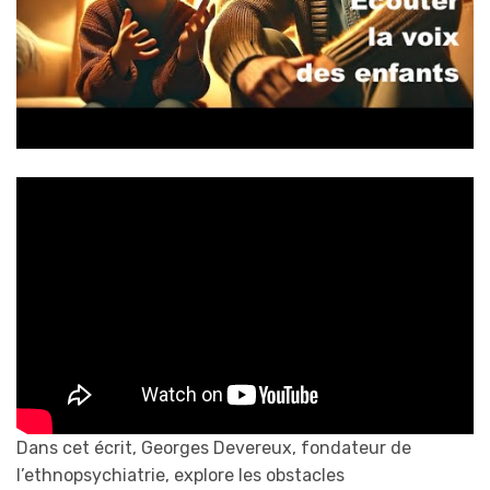
Dans cet écrit, Georges Devereux, fondateur de
l’ethnopsychiatrie, explore les obstacles