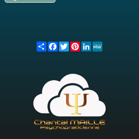
Share
Facebook
Twitter
Pinterest
LinkedIn
MeWe