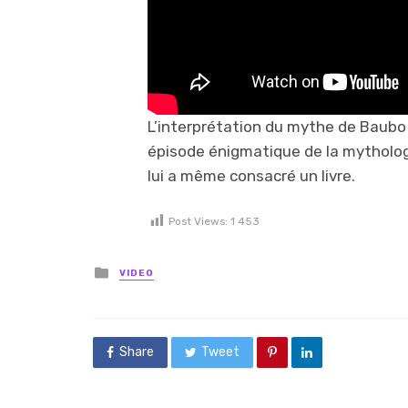
L’interprétation du mythe de Baubo 
épisode énigmatique de la mytholo
lui a même consacré un livre.
Post Views:
1 453
Posted in
VIDEO
Share
Tweet