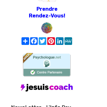
Prendre
Rendez-Vous!
Share
Facebook
Twitter
Pinterest
LinkedIn
MeWe