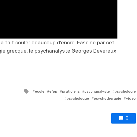
a fait couler beaucoup d’encre. Fasciné par cet
gie grecque, le psychanalyste Georges Devereux
Tagged with
ecole
efpp
praticiens
psychanalyste
psychologie
psychologue
psychotherapie
video
0