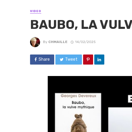
VIDEO
BAUBO, LA VUL
By
CHMAILLE
14/02/2025
Share
Tweet