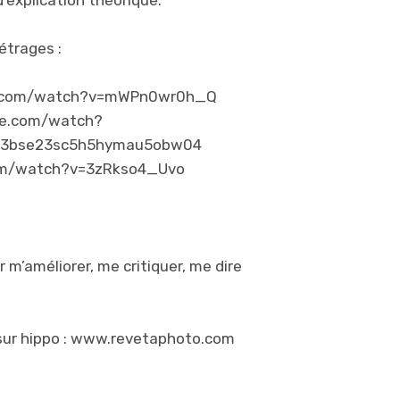
d’explication théorique.
étrages :
ube.com/watch?v=mWPn0wr0h_Q
ube.com/watch?
h3bse23sc5h5hymau5obw04
com/watch?v=3zRkso4_Uvo
 m’améliorer, me critiquer, me dire
r sur hippo : www.revetaphoto.com