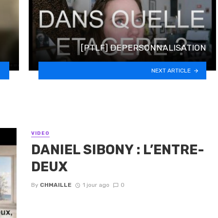
[PTLF] DEPERSONNALISATION
NEXT ARTICLE
VIDEO
DANIEL SIBONY : L’ENTRE-
DEUX
By
CHMAILLE
1 jour ago
0