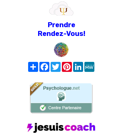
Prendre
Rendez-Vous!
Share
Facebook
Twitter
Pinterest
LinkedIn
MeWe