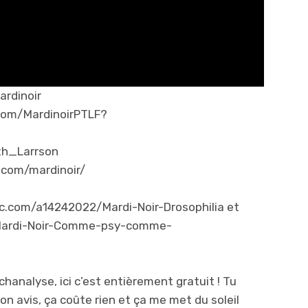
ardinoir
com/MardinoirPTLF?
eth_Larrson
.com/mardinoir/
.fnac.com/a14242022/Mardi-Noir-Drosophilia et
/Mardi-Noir-Comme-psy-comme-
analyse, ici c’est entièrement gratuit ! Tu
n avis, ça coûte rien et ça me met du soleil