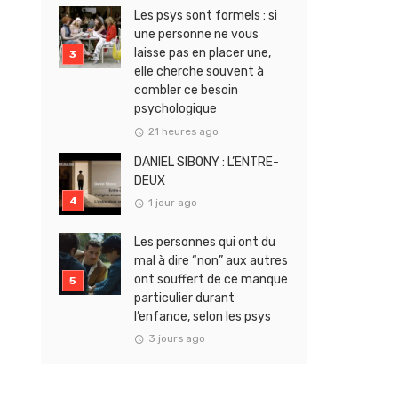
Les psys sont formels : si
une personne ne vous
laisse pas en placer une,
elle cherche souvent à
combler ce besoin
psychologique
21 heures ago
DANIEL SIBONY : L’ENTRE-
DEUX
1 jour ago
Les personnes qui ont du
mal à dire “non” aux autres
ont souffert de ce manque
particulier durant
l’enfance, selon les psys
3 jours ago