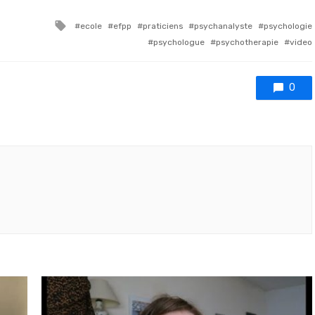
Tagged with
ecole
efpp
praticiens
psychanalyste
psychologie
psychologue
psychotherapie
video
0