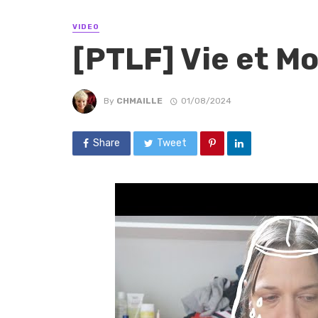
VIDEO
[PTLF] Vie et Mo
By
CHMAILLE
01/08/2024
Share
Tweet