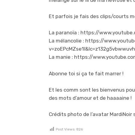
mélange sur le fil de ma névrose et 
Et parfois je fais des clips/courts m
La paranoïa : https://www.yout
La mélancolie : https://www.yout
v=zoEPcMZse1I&lc=z132g5vbwwuv
La manie : https://www.youtube.
Abonne toi si ça te fait marrer !
Et les comm sont les bienvenus pour
des mots d’amour et de haaaaine !
Crédits photo de l’avatar MardiNoi
Post Views:
826