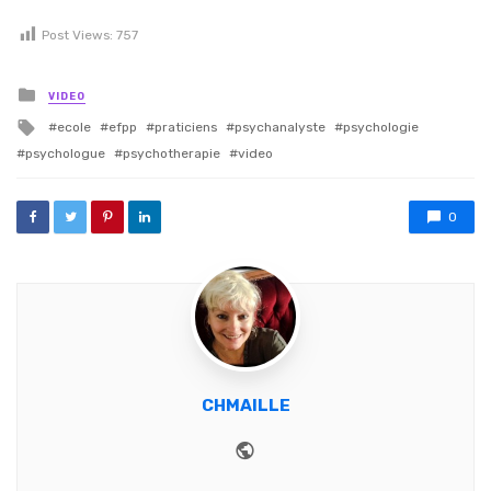
Post Views:
757
Posted in
VIDEO
Tagged with
ecole
efpp
praticiens
psychanalyste
psychologie
psychologue
psychotherapie
video
0
CHMAILLE
Website