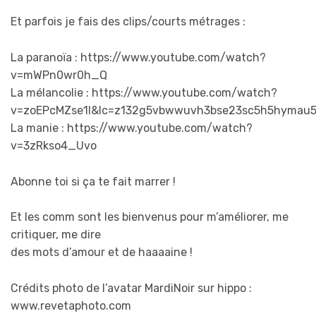
Et parfois je fais des clips/courts métrages :
La paranoïa : https://www.youtube.com/watch?
v=mWPn0wr0h_Q
La mélancolie : https://www.youtube.com/watch?
v=zoEPcMZse1I&lc=z132g5vbwwuvh3bse23sc5h5hymau
La manie : https://www.youtube.com/watch?
v=3zRkso4_Uvo
Abonne toi si ça te fait marrer !
Et les comm sont les bienvenus pour m’améliorer, me
critiquer, me dire
des mots d’amour et de haaaaine !
Crédits photo de l’avatar MardiNoir sur hippo :
www.revetaphoto.com