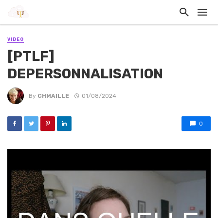
VIDEO
[PTLF]
DEPERSONNALISATION
By
CHMAILLE
01/08/2024
0