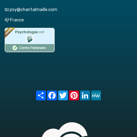
📧 psy@chantalmaille.com
📪 France
Share
Facebook
Twitter
Pinterest
LinkedIn
MeWe