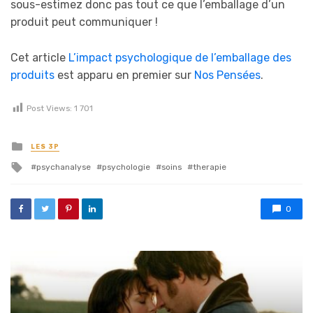
sous-estimez donc pas tout ce que l’emballage d’un
produit peut communiquer !
Cet article
L’impact psychologique de l’emballage des
produits
est apparu en premier sur
Nos Pensées
.
Post Views:
1 701
Posted in
LES 3P
Tagged with
psychanalyse
psychologie
soins
therapie
0