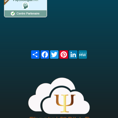
Share
Facebook
Twitter
Pinterest
LinkedIn
MeWe