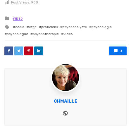
Post Views:
958
Posted in
VIDEO
Tagged with
ecole
efpp
praticiens
psychanalyste
psychologie
psychologue
psychotherapie
video
0
CHMAILLE
Website