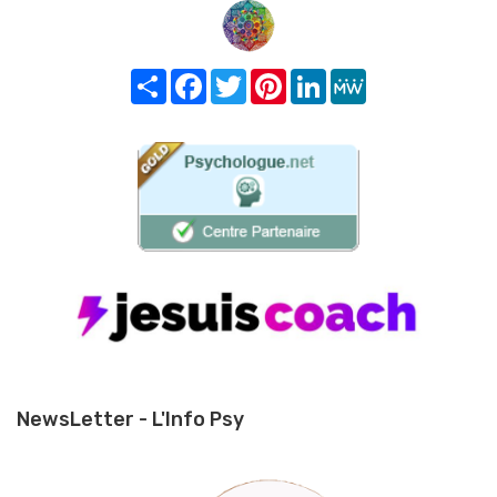
Share
Facebook
Twitter
Pinterest
LinkedIn
MeWe
NewsLetter - L'Info Psy