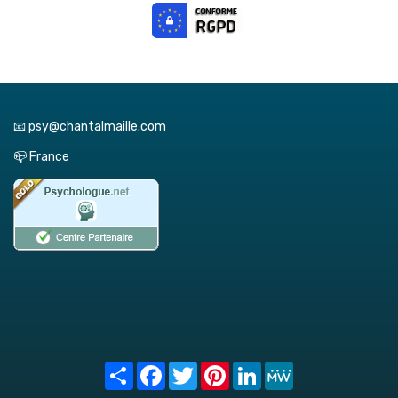
📧 psy@chantalmaille.com
📪 France
Share
Facebook
Twitter
Pinterest
LinkedIn
MeWe