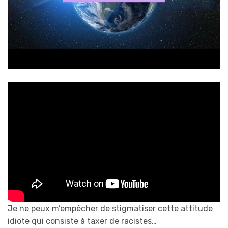
Je ne peux m’empêcher de stigmatiser cette attitude
idiote qui consiste à taxer de racistes…