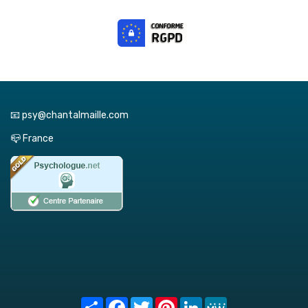
📧 psy@chantalmaille.com
📪 France
Share
Facebook
Twitter
Pinterest
LinkedIn
MeWe