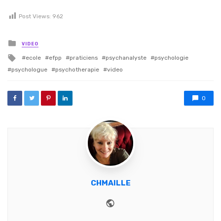
Post Views:
962
Posted in
VIDEO
Tagged with
ecole
efpp
praticiens
psychanalyste
psychologie
psychologue
psychotherapie
video
0
CHMAILLE
Website