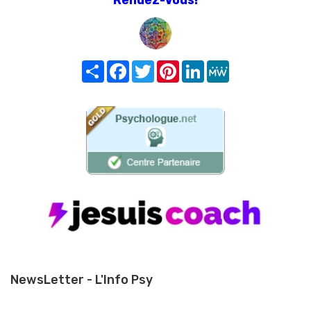
Share
Facebook
Twitter
Pinterest
LinkedIn
MeWe
NewsLetter - L'Info Psy