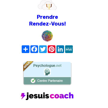
Prendre
Rendez-Vous!
Share
Facebook
Twitter
Pinterest
LinkedIn
MeWe