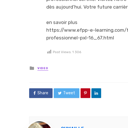
dès aujourd’hui. Votre future carriè
en savoir plus
https://www.efpp-e-learning.com/
professionnel-pxl-16_67.html
Post Views:
1 306
Posted in
VIDEO
Share
Tweet