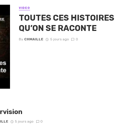
VIDEO
TOUTES CES HISTOIRES
QU’ON SE RACONTE
By
CHMAILLE
5 jours ago
0
rvision
ILLE
5 jours ago
0