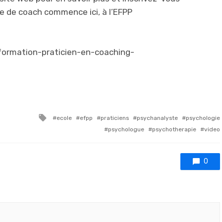
re de coach commence ici, à l’EFPP
formation-praticien-en-coaching-
Tagged with
ecole
efpp
praticiens
psychanalyste
psychologie
psychologue
psychotherapie
video
0