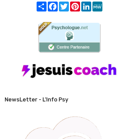
Share
Facebook
Twitter
Pinterest
LinkedIn
MeWe
NewsLetter - L'Info Psy