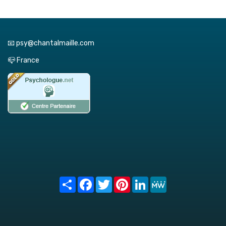
📧 psy@chantalmaille.com
📪 France
Share
Facebook
Twitter
Pinterest
LinkedIn
MeWe