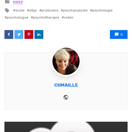
Posted in
VIDEO
Tagged with
ecole
efpp
praticiens
psychanalyste
psychologie
psychologue
psychotherapie
video
0
CHMAILLE
Website