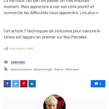
La vie nous fait parfois passer un très mauvais
moment. Mais apprendre à voir son côté positif et
surmonter les difficultés nous apprendra.
Lire plus »
Cet article 7 techniques de stoïcisme pour vaincre le
stress est apparu en premier sur Nos Pensées.
Post Views:
1 480
Posted in
COACHING
Tagged with
psychanalyse
psychologie
soins
therapie
0