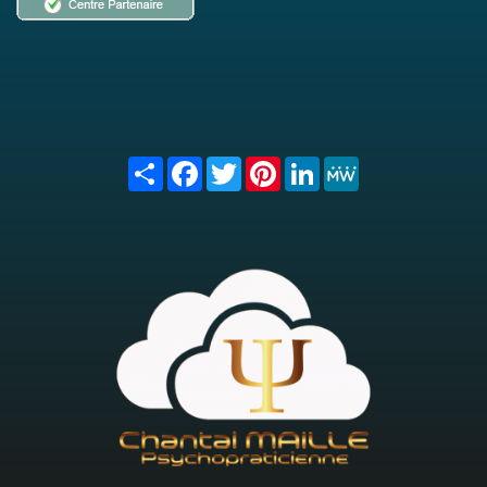
Share
Facebook
Twitter
Pinterest
LinkedIn
MeWe